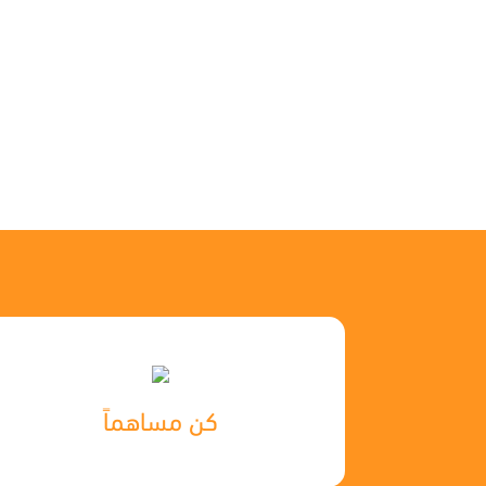
كن مساهماً