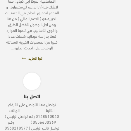
الاجتماعية بمركز أبي ضباع : مما
لاشك فيه أن الداعم للإستمراريه و
المحفز لتحقيق النجاح في الجمعيات
الخيريه هو ( الدعم المالي ) من هنا
ومن اجل الوصول لأفضل الطرق
وأقوى الأساليب في تنمية الموارد
قمنا بدراسة ميدانيه شملت عددا
كبيرا من الجمعيات الخيريه المماثله
للوقوف على احدث الطرق…
اقرا المزيد
اتصل بنا
تواصل معنا التواصل على الأرقام
التالية الهاتف
0148510040 رقم تواصل الرئيس (
0556600369 ) رقم
تواصل نائب الرئيس ( 0568218577