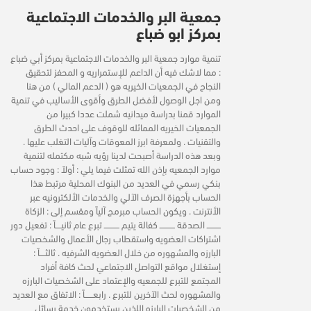
جمعية البر والخدمات الاجتماعية
بمركز ابو ضباع
تنمية موارد جمعية البر والخدمات الاجتماعية بمركز أبي ضباع
: مما لاشك فيه أن الداعم للإستمراريه و المحفز لتحقيق
النجاح في الجمعيات الخيريه هو ( الدعم المالي ) من هنا
ومن اجل الوصول لأفضل الطرق وأقوى الأساليب في تنمية
الموارد قمنا بدراسة ميدانيه شملت عددا كبيرا من
الجمعيات الخيريه المماثله للوقوف على احدث الطرق
والتقنيات . ولمعرفة ابرز المعوقات وآليات التغلب عليها .
وبعد هذه الدراسة أصبحت لدينا رؤيه شبه مكتمله لتنمية
موارد الجمعيه بإذن الله تمثلت فيما يلي : أولاً : وجود حساب
بنكي رسمي في العديد من البنوك المحلية مرتبط هذا
الحساب بأجهزة الصرف الآلي والخدمات الألكترونيه عبر
الأنترنت . ويكون الحساب مبرمج آلياً ومقسم إلى : الزكاة
ــــــــــ الصدقة ـــــــــــ كفالة يتيم ـــــــــــ تبرع عام ثانيــــاً : تفعيل دور
اشتراكات العضويه واستقطاب رجال الأعمال والشخصيات
البارزه والمشهوره من خلال العضويه الشرفيه . ثالثــــاً :
إستغلال مواقع التواصل الاجتماعي لحث كافة أفراد
المجتمع للتبرع للجمعيه والإعتماد على الشخصيات البارزه
والمشهوره لحث الآخرين للتبرع . رابعــــــاً : الاتفاق مع العديد
من الشخصيات البارزه اللذين يستخدمون خدمة رسائل